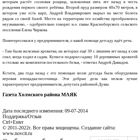
которым растёт сосновая рощица, заложенная пять лет назад в честь
рождения первого своего ребёнка. Второй пруд размером 40х70 метров, в
котором уже есть карп, Андрей Владимирович вырыл на месте болота
рядом со своей базой. Место на территории его хозяйства преобразилось
неузнаваемо, - одобрительно говорит и.о. главы Красноборского сельского
поселения Елена Чиркова.
Поинтересовался у предпринимателя, о какой помощи детсаду идёт речь.
- Там были железные кроватки, на которых ещё 30 с лишним лет назад я сам
спал, когда ходил в садик. Купил и подарил садику 10 деревянных кроватей
и столько же комплектов постельного белья, - ответил Андрей Давыдов.
Кстати, два года назад с его помощью возле детсада была оборудована
игровая площадка-песочница. Эти добрые дела как нельзя лучше
характеризуют предпринимателя, депутата районной Думы.
Газета Холмского района МАЯК
Дата последнего изменения: 09-07-2014
Поддержка/Отзыв
Ctrl+Enter
© 2011-2022г. Все права зищищены. Создание сайта:
www.novcit.ru