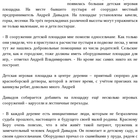
появилась большая детская игровая
площадка. На месте бывшего пустыря её соорудил местный
предприниматель Андрей Давыдов. На площадке установлены качели,
горка, лесенки. На трёх перекладинах различной высоты могут упражняться
не только маленькие, но и дети постарше.
- В сооружении детской площадки мне помогли односельчане. Как только
они увидели, что я приступил к расчистке пустыря и подвозке песка, у меня
тут же нашлись добровольные помощники из числа родителей. Сельские
дети, как и городские, тоже должны иметь оборудованные площадки для
игр, - отметил Андрей Владимирович. - Но кроме нас самих никто их не
построит.
Детская игровая площадка в центре деревни – приятный сюрприз для
красноборской детворы, которой в летнее время, с учётом приезжих на
каникулы ребят, довольно много. Андрей
Давыдов собирается добавить на площадку ещё несколько игровых
сооружений – карусели и лестничные переходы.
- В каждой деревне есть инициативные люди, которым не безразлична
судьба прошлого, настоящего и будущего своей малой родины. Красному
Бору очень повезло, что в нём живёт такой патриот, труженик и
замечательный человек Андрей Давыдов. Он помогает и детскому саду, и
своим односельчанам. Оборудовал причал со скамейками у пруда, рядом с