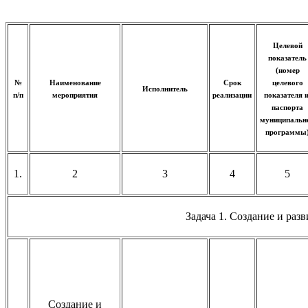
Целевой
показатель
(номер
№
Наименование
Срок
целевого
Исполнитель
п/п
мероприятия
реализации
показателя и
паспорта
муниципальн
программы
1.
2
3
4
5
Задача 1. Создание и ра
Создание и