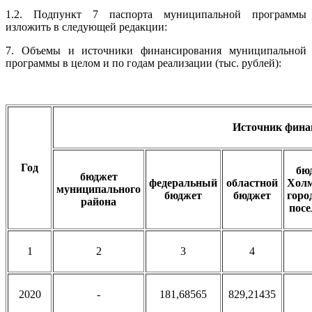
1.2. Подпункт 7 паспорта муниципальной программы
изложить в следующей редакции:
7. Объемы и источники финансирования муниципальной
программы в целом и по годам реализации (тыс. рублей):
Источник фина
Год
бю
бюджет
федеральный
областной
Холм
муниципального
бюджет
бюджет
горо
района
посе
1
2
3
4
2020
-
181,68565
829,21435