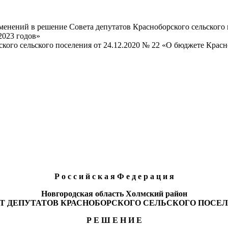
менений в решение Совета депутатов Красноборского сельского 
2023 годов»
ого сельского поселения от 24.12.2020 № 22 «О бюджете Красно
Р о с с и й с к а я Ф е д е р а ц и я
Новгородская область Холмский район
Т ДЕПУТАТОВ КРАСНОБОРСКОГО СЕЛЬСКОГО ПОСЕ
Р Е Ш Е Н И Е