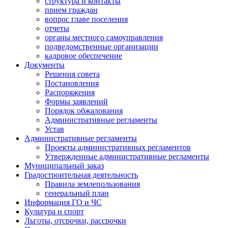
структура и контакты
прием граждан
вопрос главе поселения
отчеты
органы местного самоуправления
подведомственные организации
кадровое обеспечение
Документы
Решения совета
Постановления
Распоряжения
Формы заявлений
Порядок обжалования
Административные регламенты
Устав
Административные регламенты
Проекты административных регламентов
Утвержденные административные регламенты
Муниципальный заказ
Градостроительная деятельность
Правила землепользования
генеральный план
Информация ГО и ЧС
Культура и спорт
Льготы, отсрочки, рассрочки