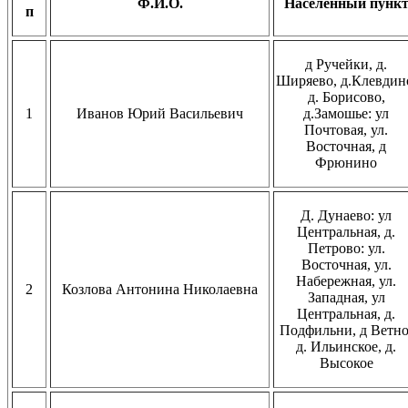
Ф.И.О.
Населенный пунк
п
д Ручейки, д.
Ширяево, д.Клевдин
д. Борисово,
1
Иванов Юрий Васильевич
д.Замошье: ул
Почтовая, ул.
Восточная, д
Фрюнино
Д. Дунаево: ул
Центральная, д.
Петрово: ул.
Восточная, ул.
Набережная, ул.
2
Козлова Антонина Николаевна
Западная, ул
Центральная, д.
Подфильни, д Ветно
д. Ильинское, д.
Высокое