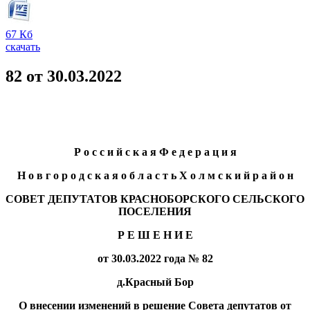
67 Кб
скачать
82 от 30.03.2022
Р о с с и й с к а я Ф е д е р а ц и я
Н о в г о р о д с к а я о б л а с т ь Х о л м с к и й р а й о н
СОВЕТ ДЕПУТАТОВ КРАСНОБОРСКОГО СЕЛЬСКОГО
ПОСЕЛЕНИЯ
Р Е Ш Е Н И Е
от 30.03.2022 года № 82
д.Красный Бор
О внесении изменений в решение Совета депутатов от