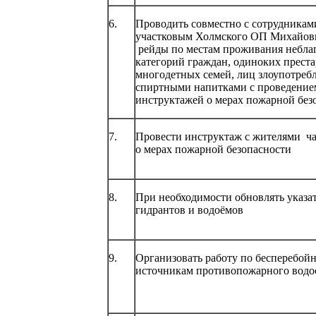
6.
Проводить совместно с сотрудника
участковым Холмского ОП Михайов
рейды по местам проживания небла
категорий граждан, одиноких прест
многодетных семей, лиц злоупотре
спиртными напитками с проведение
инструктажей о мерах пожарной без
7.
Провести инструктаж с жителями ча
о мерах пожарной безопасности
8.
При необходимости обновлять указ
гидрантов и водоёмов
9.
Организовать работу по бесперебойн
источникам противопожарного водо