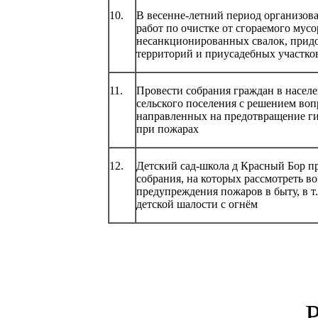
10.
В весенне-летний период организов
работ по очистке от сгораемого мусо
несанкционированных свалок, прид
территорий и приусадебных участко
11.
Провести собрания граждан в насел
сельского поселения с решением воп
направленных на предотвращение г
при пожарах
12.
Детский сад-школа д Красный Бор п
собрания, на которых рассмотреть в
предупреждения пожаров в быту, в т
детской шалости с огнём