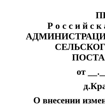
П
Р о с с и й с к
АДМИНИСТРАЦИ
СЕЛЬСКО
ПОСТА
от __.
д.Кр
О внесении изме