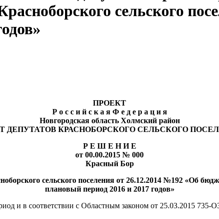
Красноборского сельского посел
годов»
ПРОЕКТ
Р о с с и й с к а я Ф е д е р а ц и я
Новгородская область Холмский район
Т ДЕПУТАТОВ КРАСНОБОРСКОГО СЕЛЬСКОГО ПОСЕ
Р Е Ш Е Н И Е
от 00.00.2015 № 000
Красный Бор
оборского сельского поселения от 26.12.2014 №192 «Об бюдже
плановый период 2016 и 2017 годов»
иод и в соответствии с Областным законом от 25.03.2015 735-О