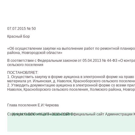
07.07.2015 № 50
Красный Бор
«Об осуществлении закупки на выполнение работ по ремонтной планировк
района, Новгородской области»
В соответствии с Федеральным законом от 05.04.2013 № 44-ФЗ «О контра
сельского поселения
ПОСТАНОВЛЯЕТ:
1. Осуществить закупку в форме аукциона в электронной форме на прав
материала ул. Ильинская, д. Наволок, Красноборского сельского поселен
2. Утвердить документацию аукциона в электронной форме со всеми при
Наволок, Красноборского сельского поселения, Холмского района, Новгор
Глава поселения Е.И.Чиркова
Copyright © ООО «НЦИТ» 2011-2016 Официальный сайт Администрации К
Или оставьте отзыв о нашем сайте