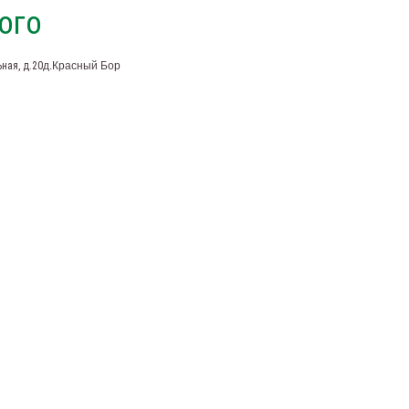
ого
ная, д.20
д.Красный Бор