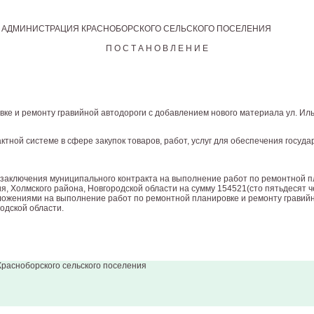
АДМИНИСТРАЦИЯ КРАСНОБОРСКОГО СЕЛЬСКОГО ПОСЕЛЕНИЯ
П О С Т А Н О В Л Е Н И Е
е и ремонту гравийной автодороги с добавлением нового материала ул. Ильи
ктной системе в сфере закупок товаров, работ, услуг для обеспечения гос
о заключения муниципального контракта на выполнение работ по ремонтной п
ия, Холмского района, Новгородской области на сумму 154521(сто пятьдесят ч
ложениями на выполнение работ по ремонтной планировке и ремонту гравийно
одской области.
расноборского сельского поселения