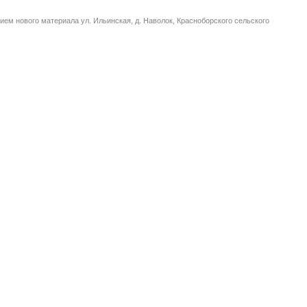
ем нового материала ул. Ильинская, д. Наволок, Красноборского сельского
Телефон:
8(81372)
56-241
8(81372)
56-241
Бухгалтерия:
8(81372)
56-241
Факс:
8(81372)
56-241
Телефон:
8(816-54)
56-241
kr.bor2013@mail.ru
Задать вопрос главе поселения