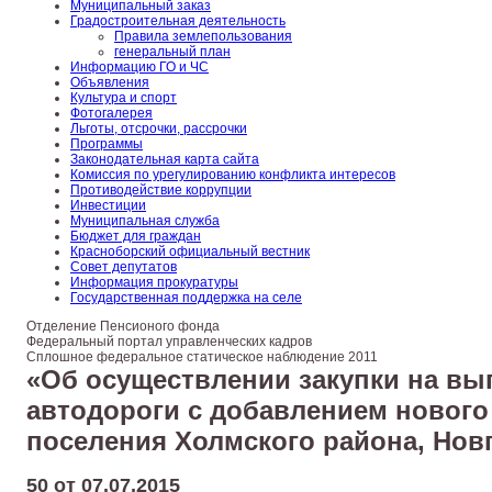
Муниципальный заказ
Градостроительная деятельность
Правила землепользования
генеральный план
Информацию ГО и ЧС
Объявления
Культура и спорт
Фотогалерея
Льготы, отсрочки, рассрочки
Программы
Законодательная карта сайта
Комиссия по урегулированию конфликта интересов
Противодействие коррупции
Инвестиции
Муниципальная служба
Бюджет для граждан
Красноборский официальный вестник
Совет депутатов
Информация прокуратуры
Государственная поддержка на селе
Отделение Пенсионого фонда
Федеральный портал управленческих кадров
Сплошное федеральное статическое наблюдение 2011
«Об осуществлении закупки на вы
автодороги с добавлением нового 
поселения Холмского района, Нов
50 от 07.07.2015