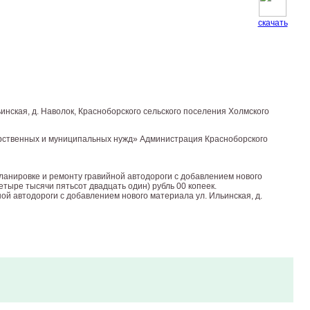
скачать
нская, д. Наволок, Красноборского сельского поселения Холмского
ударственных и муниципальных нужд» Администрация Красноборского
ланировке и ремонту гравийной автодороги с добавлением нового
етыре тысячи пятьсот двадцать один) рубль 00 копеек.
й автодороги с добавлением нового материала ул. Ильинская, д.