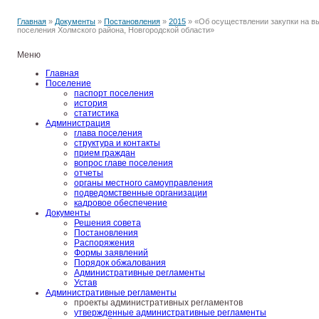
Главная
»
Документы
»
Постановления
»
2015
» «Об осуществлении закупки на вы
поселения Холмского района, Новгородской области»
Меню
Главная
Поселение
паспорт поселения
история
статистика
Администрация
глава поселения
структура и контакты
прием граждан
вопрос главе поселения
отчеты
органы местного самоуправления
подведомственные организации
кадровое обеспечение
Документы
Решения совета
Постановления
Распоряжения
Формы заявлений
Порядок обжалования
Административные регламенты
Устав
Административные регламенты
проекты административных регламентов
утвержденные административные регламенты