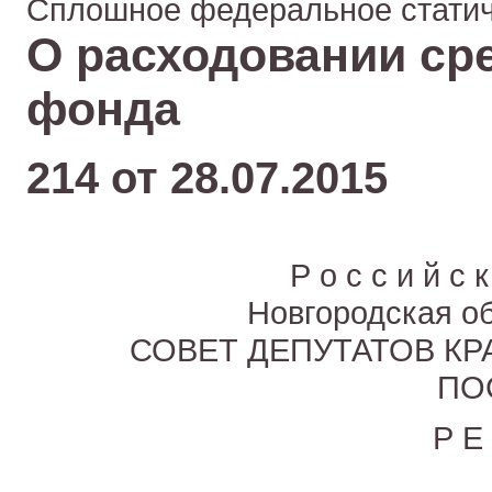
Сплошное федеральное статич
О расходовании ср
фонда
214 от 28.07.2015
Р о с с и й с к
Новгородская о
СОВЕТ ДЕПУТАТОВ К
ПО
Р Е