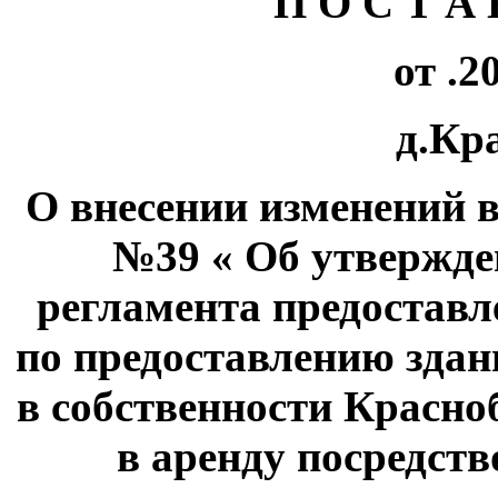
П О С Т А 
от .2
д.Кр
О внесении изменений в
№39 « Об утвержд
регламента предостав
по предоставлению здан
в собственности Красно
в аренду посредст