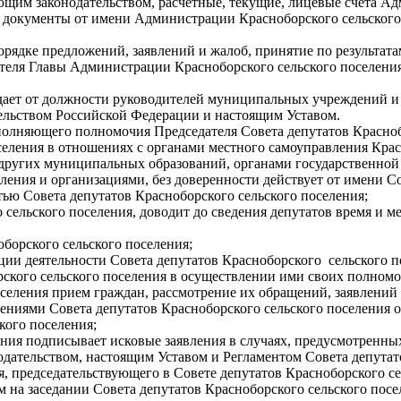
ующим законодательством, расчетные, текущие, лицевые счета А
ые документы от имени Администрации Красноборского сельског
порядке предложений, заявлений и жалоб, принятие по результа
тителя Главы Администрации Красноборского сельского поселен
ждает от должности руководителей муниципальных учреждений и
тельством Российской Федерации и настоящим Уставом.
полняющего полномочия Председателя Совета депутатов Красноб
оселения в отношениях с органами местного самоуправления Кр
других муниципальных образований, органами государственной 
ения и организациями, без доверенности действует от имени Со
тью Совета депутатов Красноборского сельского поселения;
о сельского поселения, доводит до сведения депутатов время и м
оборского сельского поселения;
ции деятельности Совета депутатов Красноборского сельского п
орского сельского поселения в осуществлении ими своих полном
оселения прием граждан, рассмотрение их обращений, заявлений 
шениями Совета депутатов Красноборского сельского поселения 
кого поселения;
ления подписывает исковые заявления в случаях, предусмотренн
одательством, настоящим Уставом и Регламентом Совета депутат
я, председательствующего в Совете депутатов Красноборского се
 на заседании Совета депутатов Красноборского сельского посе