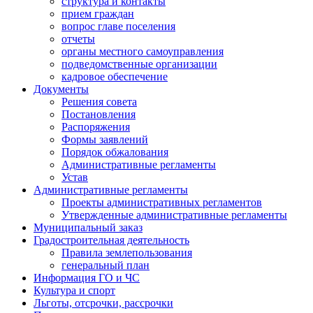
структура и контакты
прием граждан
вопрос главе поселения
отчеты
органы местного самоуправления
подведомственные организации
кадровое обеспечение
Документы
Решения совета
Постановления
Распоряжения
Формы заявлений
Порядок обжалования
Административные регламенты
Устав
Административные регламенты
Проекты административных регламентов
Утвержденные административные регламенты
Муниципальный заказ
Градостроительная деятельность
Правила землепользования
генеральный план
Информация ГО и ЧС
Культура и спорт
Льготы, отсрочки, рассрочки