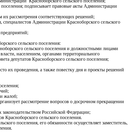
дминистрации Красноборского сельского поселения;
о поселения; подписывает правовые акты Администрации
там их рассмотрения соответствующих решений;
ия, специалистов Администрации Красноборского сельского
 предприятий;
орского сельского поселения:
асноборского сельского поселения и должностными лицами
власти, населением, органами территориального
вета депутатов Красноборского сельского поселения;
есто их проведения, а также повестку дня и проекты решений
оселения;
очий;
и жалоб;
организует рассмотрение вопросов о досрочном прекращении
ых законодательством Российской Федерации;
ов Красноборского сельского поселения.
льского поселения, его обязанности осуществляет заместитель,
ления.