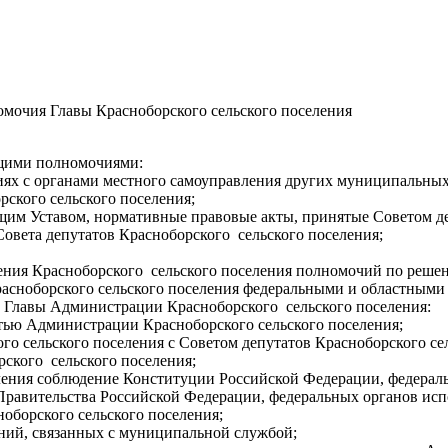
мочия Главы Красноборского сельского поселения
ющими полномочиями:
ниях с органами местного самоуправления других муниципальных
рского сельского поселения;
ящим Уставом, нормативные правовые акты, принятые Советом де
 Совета депутатов Красноборского сельского поселения;
ления Красноборского сельского поселения полномочий по реше
асноборского сельского поселения федеральными и областными 
к Главы Администрации Красноборского сельского поселения:
стью Администрации Красноборского сельского поселения;
о сельского поселения с Советом депутатов Красноборского сел
рского сельского поселения;
селения соблюдение Конституции Российской Федерации, федерал
равительства Российской Федерации, федеральных органов исп
оборского сельского поселения;
ений, связанных с муниципальной службой;