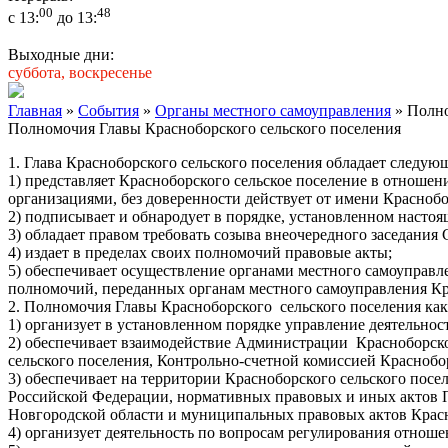
00
48
с 13:
до 13:
Выходные дни:
суббота, воскресенье
Главная
»
События
»
Органы местного самоуправления
» Полно
Полномочия Главы Красноборского сельского поселения
1. Глава Красноборского сельского поселения обладает следу
1) представляет Красноборского сельское поселение в отноше
организациями, без доверенности действует от имени Краснобо
2) подписывает и обнародует в порядке, установленном насто
3) обладает правом требовать созыва внеочередного заседания
4) издает в пределах своих полномочий правовые акты;
5) обеспечивает осуществление органами местного самоуправ
полномочий, переданных органам местного самоуправления Кр
2. Полномочия Главы Красноборского сельского поселения ка
1) организует в установленном порядке управление деятельно
2) обеспечивает взаимодействие Администрации Красноборског
сельского поселения, Контрольно-счетной комиссией Краснобо
3) обеспечивает на территории Красноборского сельского по
Российской Федерации, нормативных правовых и иных актов П
Новгородской области и муниципальных правовых актов Красн
4) организует деятельность по вопросам регулирования отнош