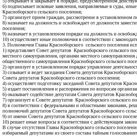
5) открывает и закрывает в порядке, предусмотренном действ
6) подписывает исковые заявления, направляемые в суды, ин
Красноборского сельского поселения;
7) организует прием граждан, рассмотрение в установленном 
8) назначает на должность и освобождает от должности замес
поселения;
9) назначает в установленном порядке на должность и освобо
10) осуществляет иные полномочия в соответствии с законода
3. Полномочия Главы Красноборского сельского поселения ис
1) представляет Совет депутатов Красноборского сельского п
местного самоуправления, органами местного самоуправления 
общественного самоуправления Красноборского сельского посел
2) организует в установленном порядке управление деятельнос
3) созывает и ведет заседания Совета депутатов Красноборског
Совета депутатов Красноборского сельского поселения;
4) осуществляет подготовку заседаний Совета депутатов Красн
5) издает постановления и распоряжения по вопросам организа
6) оказывает содействие депутатам Совета депутатов Красноб
7) организует в Совете депутатов Красноборского сельского п
8) в соответствии с федеральными и областными законами, ре
полномочий депутатов Совета депутатов Красноборского сельс
9) от имени Совета депутатов Красноборского сельского посе
10) решает иные вопросы в соответствии с действующим закон
В случае отсутствия Главы Красноборского сельского поселени
избираемый депутатами из своего состава тайным голосованием