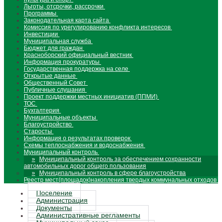
Льготы, отсрочки, рассрочки
Программы
Законодательная карта сайта
Комиссия по урегулированию конфликта интересов
Инвестиции
Муниципальная служба
Бюджет для граждан
Красноборский официальный вестник
Информация прокуратуры
Государственная поддержка на селе
Открытые данные
Общественный Совет
Публичные слушания
Проект поддержки местных инициатив (ППМИ)
ТОС
Бухгалтерия
Муниципальные объекты
Благоустройство
Старосты
Информация о результатах проверок
Схемы теплоснабжения и водоснабжения
Муниципальный контроль
Муниципальный контроль за обеспечением сохранности
автомобильных дорог общего пользования
Муниципальный контроль в сфере благоустройства
Реестр мест(площадок)накопления твердых коммунальных отходов
Поселение
Администрация
Документы
Административные регламенты