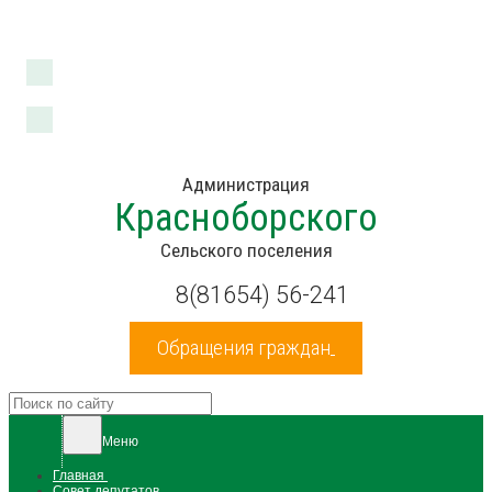
Новгородская область, Холмский район, д.Красный Бор, ул.Центральная,
д.20
Версия для слабовидящих
Администрация
Красноборского
Сельского поселения
8(81654) 56-241
Обращения граждан
Меню
Главная
Совет депутатов