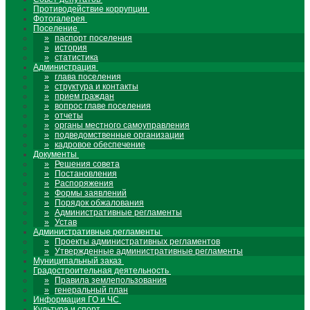
Противодействие коррупции
Фотогалерея
Поселение
паспорт поселения
история
статистика
Администрация
глава поселения
структура и контакты
прием граждан
вопрос главе поселения
отчеты
органы местного самоуправления
подведомственные организации
кадровое обеспечение
Документы
Решения совета
Постановления
Распоряжения
Формы заявлений
Порядок обжалования
Административные регламенты
Устав
Административные регламенты
Проекты административных регламентов
Утвержденные административные регламенты
Муниципальный заказ
Градостроительная деятельность
Правила землепользования
генеральный план
Информация ГО и ЧС
Культура и спорт