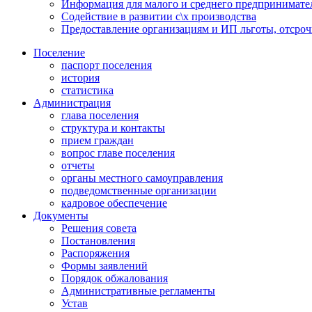
Информация для малого и среднего предпринимате
Содействие в развитии с\х производства
Предоставление организациям и ИП льготы, отсроч
Поселение
паспорт поселения
история
статистика
Администрация
глава поселения
структура и контакты
прием граждан
вопрос главе поселения
отчеты
органы местного самоуправления
подведомственные организации
кадровое обеспечение
Документы
Решения совета
Постановления
Распоряжения
Формы заявлений
Порядок обжалования
Административные регламенты
Устав