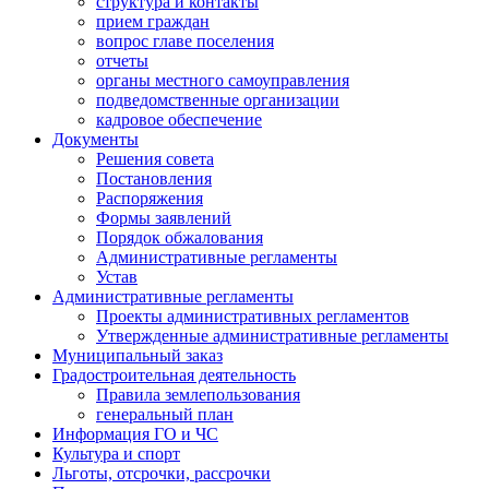
структура и контакты
прием граждан
вопрос главе поселения
отчеты
органы местного самоуправления
подведомственные организации
кадровое обеспечение
Документы
Решения совета
Постановления
Распоряжения
Формы заявлений
Порядок обжалования
Административные регламенты
Устав
Административные регламенты
Проекты административных регламентов
Утвержденные административные регламенты
Муниципальный заказ
Градостроительная деятельность
Правила землепользования
генеральный план
Информация ГО и ЧС
Культура и спорт
Льготы, отсрочки, рассрочки