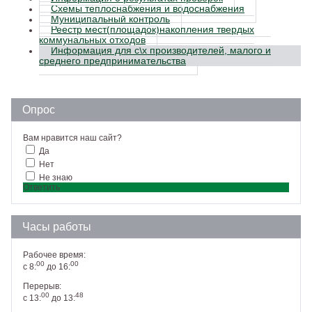
Схемы теплоснабжения и водоснабжения
Муниципальный контроль
Реестр мест(площадок)накопления твердых
коммунальных отходов
Информация для с\х производителей, малого и
среднего предпринимательства
Опрос
Вам нравится наш сайт?
Да
Нет
Не знаю
Ответить
Часы работы
Рабочее время:
00
00
с 8:
до 16:
Перерыв:
00
48
с 13:
до 13: