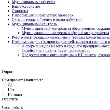
Муниципальные объекты
Благоустройство
Старосты
Информация о результатах проверок
Схемы теплоснабжения и водоснабжения
Муниципальный контроль
Муниципальный контроль за обеспечением сохранн
Муниципальный контроль в сфере благоустройства
Реестр мест(площадок)накопления твердых коммунальны
Информация для с\х производителей, малого и среднего 
Информация для малого и среднего предпринимате
Содействие в развитии с\х производства
Предоставление организациям и ИП льготы, отсроч
Опрос
Вам нравится наш сайт?
Да
Нет
Не знаю
Ответить
Часы работы