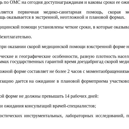
ь по ОМС на сегодня доступнагражданам и каковы сроки ее ож
ется первичная медико-санитарная помощь, скорая м
ь оказывается в экстренной, неотложной и плановой формах.
едицинской помощи установлены четкие сроки, в которые оказыв
езотлагательно.
при оказании скорой медицинской помощи вэкстренной форме н
еские и географические особенности, разную плотность населе
ммах государственных гарантий время доездабригад скорой мед
жной форме составляет не более 2 часов с моментаобращенияз
ацию дается на ожидание в плановой формеприема участкового 
ой форме не должны превышать 14 рабочих дней:
и ожидания консультаций врачей-специалистов;
остических инструментальных, лабораторных исследований, 