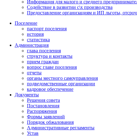
Информация для малого и среднего предпринимате
Содействие в развитии с\х производства
Предоставление организациям и ИП льготы, отсроч
Поселение
паспорт поселения
история
статистика
Администрация
глава поселения
структура и контакты
прием граждан
вопрос главе поселения
отчеты
органы местного самоуправления
подведомственные организации
кадровое обеспечение
Документы
Решения совета
Постановления
Распоряжения
Формы заявлений
Порядок обжалования
Административные регламенты
Устав