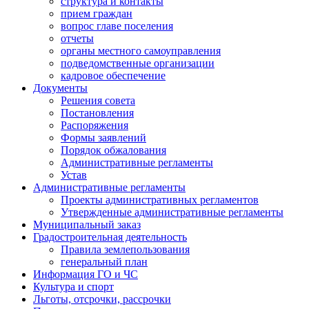
структура и контакты
прием граждан
вопрос главе поселения
отчеты
органы местного самоуправления
подведомственные организации
кадровое обеспечение
Документы
Решения совета
Постановления
Распоряжения
Формы заявлений
Порядок обжалования
Административные регламенты
Устав
Административные регламенты
Проекты административных регламентов
Утвержденные административные регламенты
Муниципальный заказ
Градостроительная деятельность
Правила землепользования
генеральный план
Информация ГО и ЧС
Культура и спорт
Льготы, отсрочки, рассрочки