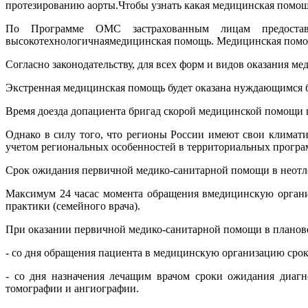
протезированию аорты.Чтобы узнать какая медицинская помощ
По Программе ОМС застрахованным лицам предоставля
высокотехнологичнаямедицинская помощь. Медицинская помощ
Согласно законодательству, для всех форм и видов оказания м
Экстренная медицинская помощь будет оказана нуждающимся б
Время доезда допациента бригад скорой медицинской помощи 
Однако в силу того, что регионы России имеют свои климатич
учетом региональных особенностей в территориальных програ
Срок ожидания первичной медико-санитарной помощи в неотло
Максимум 24 часас момента обращения вмедицинскую организ
практики (семейного врача).
При оказании первичной медико-санитарной помощи в планов
- со дня обращения пациента в медицинскую организацию срок
- со дня назначения лечащим врачом сроки ожидания диагн
томографии и ангиографии.