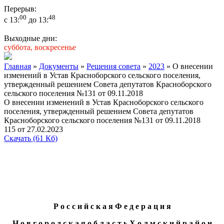
Перерыв:
00
48
с 13:
до 13:
Выходные дни:
суббота, воскресенье
Главная
»
Документы
»
Решения совета
»
2023
» О внесении
изменений в Устав Красноборского сельского поселения,
утвержденный решением Совета депутатов Красноборского
сельского поселения №131 от 09.11.2018
О внесении изменений в Устав Красноборского сельского
поселения, утвержденный решением Совета депутатов
Красноборского сельского поселения №131 от 09.11.2018
115 от 27.02.2023
Скачать
(61 Кб)
Р о с с и й с к а я Ф е д е р а ц и я
Н о в г о р о д с к а я о б л а с т ь Х о л м с к и й р а й о н