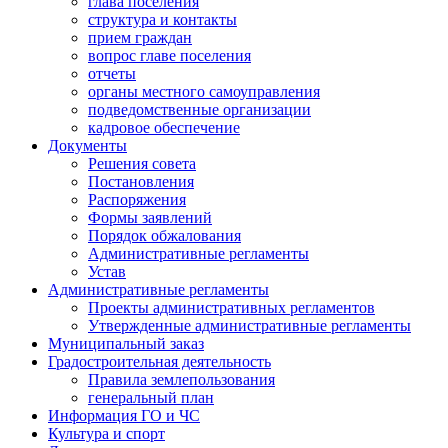
глава поселения
структура и контакты
прием граждан
вопрос главе поселения
отчеты
органы местного самоуправления
подведомственные организации
кадровое обеспечение
Документы
Решения совета
Постановления
Распоряжения
Формы заявлений
Порядок обжалования
Административные регламенты
Устав
Административные регламенты
Проекты административных регламентов
Утвержденные административные регламенты
Муниципальный заказ
Градостроительная деятельность
Правила землепользования
генеральный план
Информация ГО и ЧС
Культура и спорт