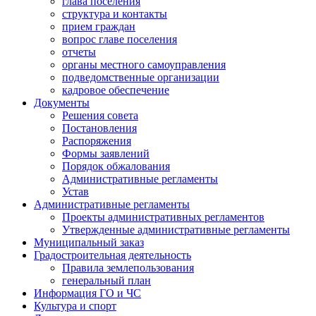
глава поселения
структура и контакты
прием граждан
вопрос главе поселения
отчеты
органы местного самоуправления
подведомственные организации
кадровое обеспечение
Документы
Решения совета
Постановления
Распоряжения
Формы заявлений
Порядок обжалования
Административные регламенты
Устав
Административные регламенты
Проекты административных регламентов
Утвержденные административные регламенты
Муниципальный заказ
Градостроительная деятельность
Правила землепользования
генеральный план
Информация ГО и ЧС
Культура и спорт