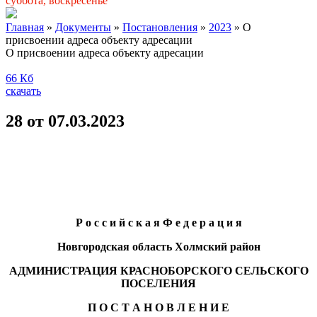
суббота, воскресенье
Главная
»
Документы
»
Постановления
»
2023
» О
присвоении адреса объекту адресации
О присвоении адреса объекту адресации
66 Кб
скачать
28 от 07.03.2023
Р о с с и й с к а я Ф е д е р а ц и я
Новгородская область Холмский район
АДМИНИСТРАЦИЯ КРАСНОБОРСКОГО СЕЛЬСКОГО
ПОСЕЛЕНИЯ
П О С Т А Н О В Л Е Н И Е